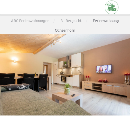
Skip
ABC Ferienwohnungen
B - Bergsicht
Ferienwohnung
to
main
Ochsenhorn
content