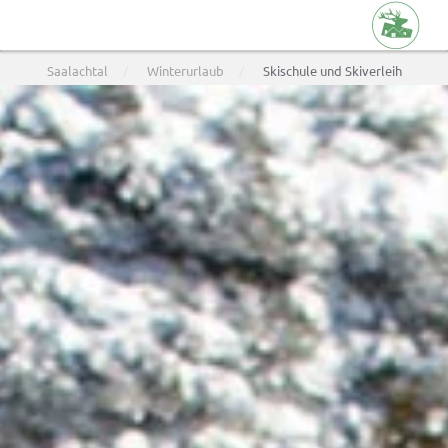
Skip
Saalachtal
Winterurlaub
Skischule und Skiverleih
to
main
content