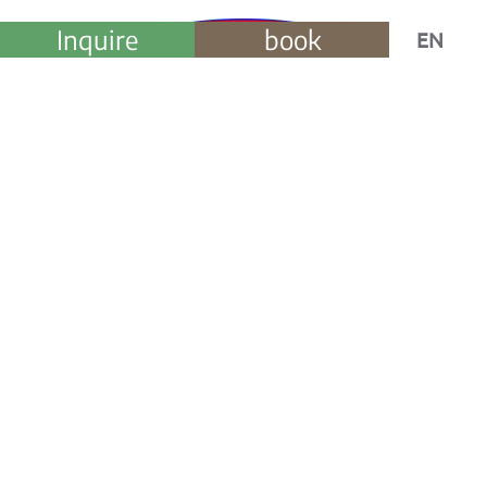
Inquire
book
EN
Erleben Sie
unvergessliche Winterferien
in den
ABC-Ferienwohnungen in Lofer
!